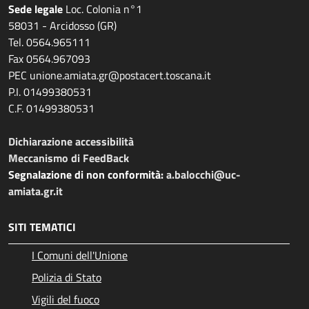
Sede legale
Loc. Colonia n°1
58031 - Arcidosso (GR)
Tel. 0564.965111
Fax 0564.967093
PEC unione.amiata.gr@postacert.toscana.it
P.I. 01499380531
C.F. 01499380531
Dichiarazione accessibilità
Meccanismo di FeedBack
Segnalazione di non conformità:
a.balocchi@uc-
amiata.gr.it
SITI TEMATICI
I Comuni dell'Unione
Polizia di Stato
Vigili del fuoco