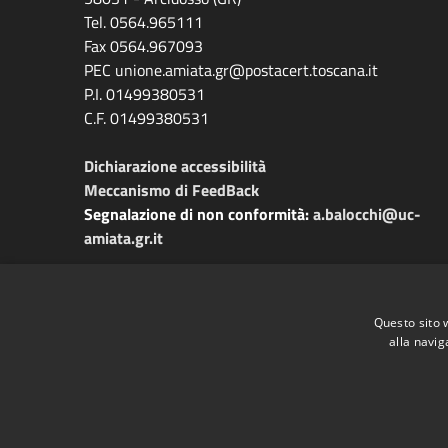
Tel. 0564.965111
Fax 0564.967093
PEC unione.amiata.gr@postacert.toscana.it
P.I. 01499380531
C.F. 01499380531
Dichiarazione accessibilità
Meccanismo di FeedBack
Segnalazione di non conformità:
a.balocchi@uc-
amiata.gr.it
Questo sito 
alla navig
RSS
Accessibilità
Privacy
Cookie
Mappa de