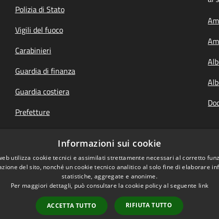
Polizia di Stato
Amm
Vigili del fuoco
Amm
Carabinieri
Alb
Guardia di finanza
Alb
Guardia costiera
Doc
Prefetture
Questure
Informazioni sui cookie
Your Europe, italiano
web utilizza cookie tecnici e assimilati strettamente necessari al corretto fu
azione del sito, nonché un cookie tecnico analitico al solo fine di elaborare i
statistiche, aggregate e anonime.
Per maggiori dettagli, può consultare la cookie policy al seguente
link
RIFIUTA TUTTO
ACCETTA TUTTO
l sito
Copyright © 2026 • Un