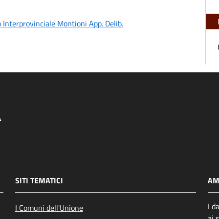
Interprovinciale Montioni App. Delib.
SITI TEMATICI
AM
I d
I Comuni dell'Unione
ai 