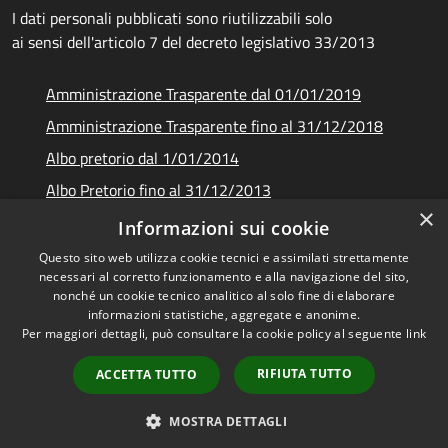
I dati personali pubblicati sono riutilizzabili solo
ai sensi dell'articolo 7 del decreto legislativo 33/2013
Amministrazione Trasparente dal 01/01/2019
Amministrazione Trasparente fino al 31/12/2018
Albo pretorio dal 1/01/2014
Albo Pretorio fino al 31/12/2013
×
Documenti e dati
Informazioni sui cookie
Questo sito web utilizza cookie tecnici e assimilati strettamente
necessari al corretto funzionamento e alla navigazione del sito,
nonché un cookie tecnico analitico al solo fine di elaborare
informazioni statistiche, aggregate e anonime.
RSS
Copyright © 2026 • Unione dei
Per maggiori dettagli, può consultare la cookie policy al seguente
link
Accessibilità
Comuni Montani Amiata
Privacy
Grossetana • Powered by
RIFIUTA TUTTO
ACCETTA TUTTO
Cookie
Municipium
Accesso
•
Mappa del sito
redazione
MOSTRA DETTAGLI