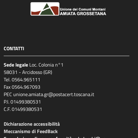
CONTATTI
Sede legale
Loc. Colonia n°1
58031 - Arcidosso (GR)
Tel. 0564.965111
Fax 0564.967093
PEC unione.amiata.gr@postacert.toscana.it
P.I. 01499380531
C.F. 01499380531
Dichiarazione accessibilità
Meccanismo di FeedBack