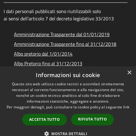
I dati personali pubblicati sono riutilizzabili solo
ai sensi dell'articolo 7 del decreto legislativo 33/2013
Amministrazione Trasparente dal 01/01/2019
Amministrazione Trasparente fino al 31/12/2018
Albo pretorio dal 1/01/2014
Albo Pretorio fino al 31/12/2013
×
Documenti e dati
Informazioni sui cookie
Questo sito web utilizza cookie tecnici e assimilati strettamente
necessari al corretto funzionamento e alla navigazione del sito,
nonché un cookie tecnico analitico al solo fine di elaborare
informazioni statistiche, aggregate e anonime.
RSS
Copyright © 2026 • Unione dei
Per maggiori dettagli, può consultare la cookie policy al seguente
link
Accessibilità
Comuni Montani Amiata
Privacy
Grossetana • Powered by
RIFIUTA TUTTO
ACCETTA TUTTO
Cookie
Municipium
Accesso
•
Mappa del sito
redazione
MOSTRA DETTAGLI