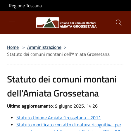
Salta al contenuto principale
Regione Toscana
Home
>
Amministrazione
>
Statuto dei comuni montani dell'Amiata Grossetana
Statuto dei comuni montani
dell'Amiata Grossetana
Ultimo aggiornamento
: 9 giugno 2025, 14:26
Statuto Unione Amiata Grossetana - 2011
Statuto modificato con atto di natura ricognitiva, per