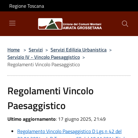
Salta al contenuto principale
Regione Toscana
Home
>
Servizi
>
Servizi Edilizia Urbanistica
>
Servizio IV - Vincolo Paesaggistico
>
Regolamenti Vincolo Paesaggistico
Regolamenti Vincolo
Paesaggistico
Ultimo aggiornamento
: 17 giugno 2025, 21:49
Regolamento Vincolo Paesaggistico D Lgs n 42 del