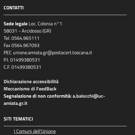
CONTATTI
Sede legale
Loc. Colonia n°1
58031 - Arcidosso (GR)
Tel. 0564.965111
Fax 0564.967093
PEC unione.amiata.gr@postacert.toscana.it
P.I. 01499380531
C.F. 01499380531
Dichiarazione accessibilità
Meccanismo di FeedBack
Segnalazione di non conformità:
a.balocchi@uc-
amiata.gr.it
SITI TEMATICI
I Comuni dell'Unione