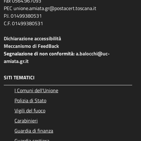
Fax 0564.967093
PEC unione.amiata.gr@postacert.toscana.it
P.I. 01499380531
C.F. 01499380531
Dichiarazione accessibilità
Meccanismo di FeedBack
Segnalazione di non conformità:
a.balocchi@uc-
amiata.gr.it
SITI TEMATICI
I Comuni dell'Unione
Polizia di Stato
Vigili del fuoco
Carabinieri
Guardia di finanza
Guardia costiera