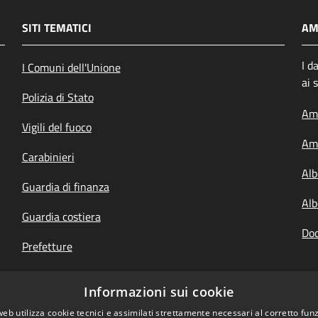
SITI TEMATICI
AM
I d
I Comuni dell'Unione
ai 
Polizia di Stato
Amm
Vigili del fuoco
Amm
Carabinieri
Alb
Guardia di finanza
Alb
Guardia costiera
Doc
Prefetture
Questure
Informazioni sui cookie
Your Europe, italiano
web utilizza cookie tecnici e assimilati strettamente necessari al corretto fu