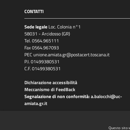
CONTATTI
Sede legale
Loc. Colonia n°1
58031 - Arcidosso (GR)
Tel. 0564.965111
Fax 0564.967093
PEC unione.amiata.gr@postacert.toscana.it
P.I. 01499380531
C.F. 01499380531
Dichiarazione accessibilità
Meccanismo di FeedBack
Segnalazione di non conformità:
a.balocchi@uc-
amiata.gr.it
Questo sito 