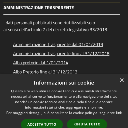
AMMINISTRAZIONE TRASPARENTE
I dati personali pubblicati sono riutilizzabili solo
ai sensi dell'articolo 7 del decreto legislativo 33/2013
Amministrazione Trasparente dal 01/01/2019
Amministrazione Trasparente fino al 31/12/2018
Albo pretorio dal 1/01/2014
Albo Pretorio fino al 31/12/2013
×
Documenti e dati
Informazioni sui cookie
Questo sito web utilizza cookie tecnici e assimilati strettamente
necessari al corretto funzionamento e alla navigazione del sito,
nonché un cookie tecnico analitico al solo fine di elaborare
informazioni statistiche, aggregate e anonime.
RSS
Copyright © 2026 • Unione dei
Per maggiori dettagli, può consultare la cookie policy al seguente
link
Accessibilità
Comuni Montani Amiata
Privacy
Grossetana • Powered by
RIFIUTA TUTTO
ACCETTA TUTTO