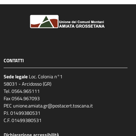
CONTATTI
Sede legale
Loc. Colonia n°1
58031 - Arcidosso (GR)
Tel. 0564.965111
Fax 0564.967093
PEC unione.amiata.gr@postacert.toscana.it
P.I. 01499380531
C.F. 01499380531
Dichiarazione accessibilità