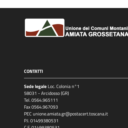
CONTATTI
Sede legale
Loc. Colonia n°1
58031 - Arcidosso (GR)
Tel. 0564.965111
Fax 0564.967093
PEC unione.amiata.gr@postacert.toscana.it
P.I. 01499380531
C.F. 01499380531