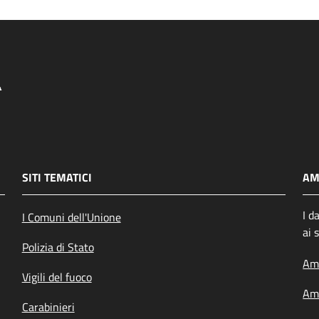
SITI TEMATICI
AM
I d
I Comuni dell'Unione
ai 
Polizia di Stato
Amm
Vigili del fuoco
Amm
Carabinieri