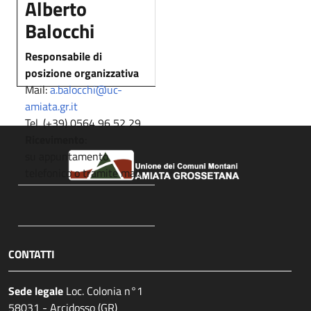
Alberto
Balocchi
Responsabile di
posizione organizzativa
Mail:
a.balocchi@uc-
amiata.gr.it
Tel. (+39) 0564 96 52 29
Ricevimento
:
su appuntamento
telefonico o tramite mail
CONTATTI
Sede legale
Loc. Colonia n°1
58031 - Arcidosso (GR)