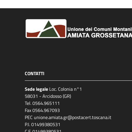
CONTATTI
Sede legale
Loc. Colonia n°1
58031 - Arcidosso (GR)
Tel. 0564.965111
Fax 0564.967093
PEC unione.amiata.gr@postacert.toscana.it
P.I. 01499380531
C.F. 01499380531