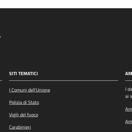
SITI TEMATICI
AM
I d
I Comuni dell'Unione
ai 
Polizia di Stato
Amm
Vigili del fuoco
Amm
Carabinieri