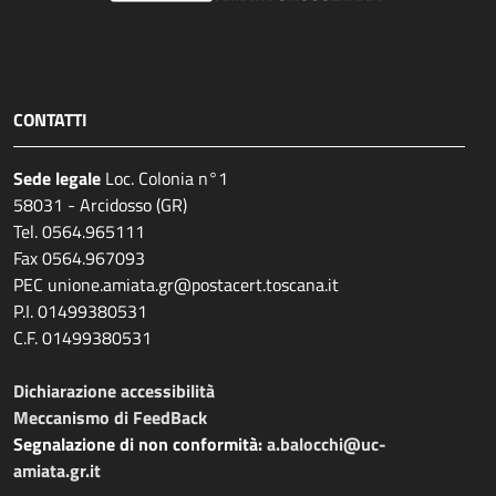
CONTATTI
Sede legale
Loc. Colonia n°1
58031 - Arcidosso (GR)
Tel. 0564.965111
Fax 0564.967093
PEC unione.amiata.gr@postacert.toscana.it
P.I. 01499380531
C.F. 01499380531
Dichiarazione accessibilità
Meccanismo di FeedBack
Segnalazione di non conformità:
a.balocchi@uc-
amiata.gr.it