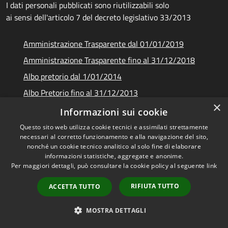
I dati personali pubblicati sono riutilizzabili solo
ai sensi dell'articolo 7 del decreto legislativo 33/2013
Amministrazione Trasparente dal 01/01/2019
Amministrazione Trasparente fino al 31/12/2018
Albo pretorio dal 1/01/2014
Albo Pretorio fino al 31/12/2013
×
Documenti e dati
Informazioni sui cookie
Questo sito web utilizza cookie tecnici e assimilati strettamente
necessari al corretto funzionamento e alla navigazione del sito,
nonché un cookie tecnico analitico al solo fine di elaborare
informazioni statistiche, aggregate e anonime.
RSS
Copyright © 2026 • Unione dei
Per maggiori dettagli, può consultare la cookie policy al seguente
link
Accessibilità
Comuni Montani Amiata
Privacy
Grossetana • Powered by
RIFIUTA TUTTO
ACCETTA TUTTO
Cookie
Municipium
Accesso
•
Mappa del sito
redazione
MOSTRA DETTAGLI