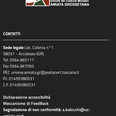
CONTATTI
Sede legale
Loc. Colonia n°1
58031 - Arcidosso (GR)
Tel. 0564.965111
Fax 0564.967093
PEC unione.amiata.gr@postacert.toscana.it
P.I. 01499380531
C.F. 01499380531
Dichiarazione accessibilità
Meccanismo di FeedBack
Segnalazione di non conformità:
a.balocchi@uc-
amiata.gr.it